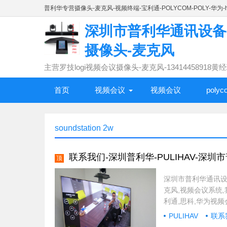
普利华专营摄像头-麦克风-视频终端-宝利通-POLYCOM-POLY-华为-huaw
深圳市普利华通讯设备有
摄像头-麦克风
主营罗技logi视频会议摄像头-麦克风-13414458918黄
首页
视频会议
视频会议
pol
soundstation 2w
联系我们-深圳普利华-PULIHAV-深
顶
深圳市普利华通讯设
克风,视频会议系统,
利通,思科,华为视频会议,亿
能，多摄像头，多麦克
PULIHAV
联系
25017725邮箱：296
宝利通
思科