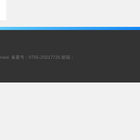
served. 备案号：
0755-25017725
邮箱：