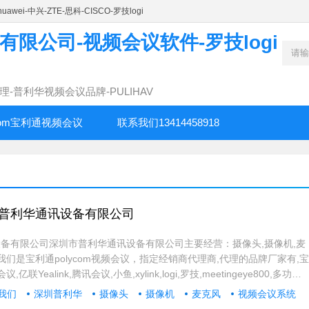
ei-中兴-ZTE-思科-CISCO-罗技logi
限公司-视频会议软件-罗技logi
经理-普利华视频会议品牌-PULIHAV
ycom宝利通视频会议
联系我们13414458918
圳市普利华通讯设备有限公司
备有限公司深圳市普利华通讯设备有限公司主要经营：摄像头,摄像机,麦
我们是宝利通polycom视频会议，指定经销商代理商,代理的品牌厂家有,宝
联Yealink,腾讯会议,小鱼,xylink,logi,罗技,meetingeye800,多功
风，推荐公司地址：电话：13414458918 黄经理咨询热线：86-0755-
我们
深圳普利华
摄像头
摄像机
麦克风
视频会议系统
41842@qq.com...
华为
视频会议
亿联Yealink
腾讯会议
小鱼
xylink