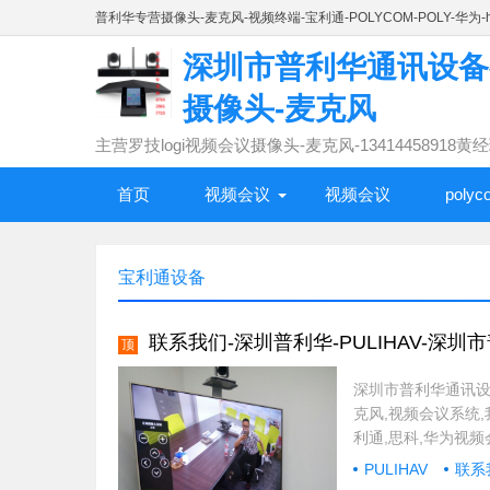
普利华专营摄像头-麦克风-视频终端-宝利通-POLYCOM-POLY-华为-huaw
深圳市普利华通讯设备有
摄像头-麦克风
主营罗技logi视频会议摄像头-麦克风-13414458918黄
首页
视频会议
视频会议
pol
宝利通设备
联系我们-深圳普利华-PULIHAV-深
顶
深圳市普利华通讯设
克风,视频会议系统,
利通,思科,华为视频会议,亿
能，多摄像头，多麦克
PULIHAV
联系
25017725邮箱：296
宝利通
思科