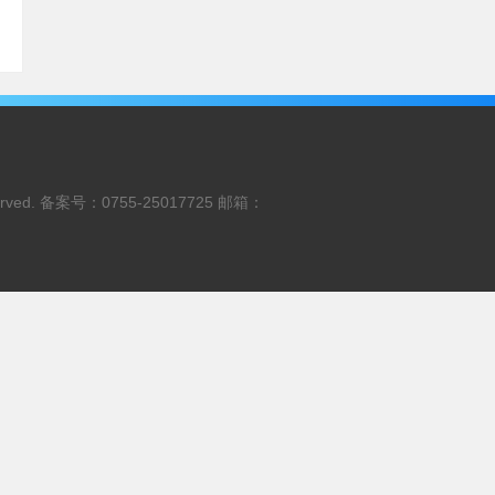
served. 备案号：
0755-25017725
邮箱：