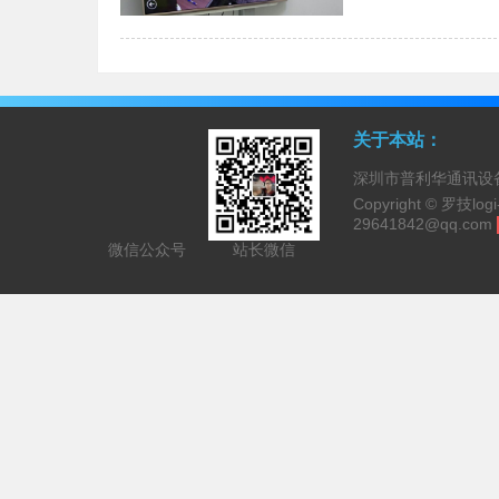
logi
罗技
关于本站：
深圳市普利华通讯设备有
Copyright ©
罗技log
29641842@qq.com
微信公众号
站长微信