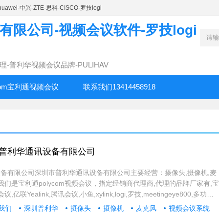
ei-中兴-ZTE-思科-CISCO-罗技logi
限公司-视频会议软件-罗技logi
经理-普利华视频会议品牌-PULIHAV
ycom宝利通视频会议
联系我们13414458918
圳市普利华通讯设备有限公司
备有限公司深圳市普利华通讯设备有限公司主要经营：摄像头,摄像机,麦
我们是宝利通polycom视频会议，指定经销商代理商,代理的品牌厂家有,宝
联Yealink,腾讯会议,小鱼,xylink,logi,罗技,meetingeye800,多功
风，推荐公司地址：电话：13414458918 黄经理咨询热线：86-0755-
我们
深圳普利华
摄像头
摄像机
麦克风
视频会议系统
41842@qq.com...
华为
视频会议
亿联Yealink
腾讯会议
小鱼
xylink