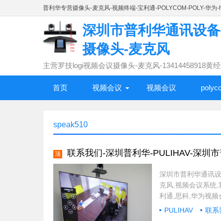
普利华专营摄像头-麦克风-视频终端-宝利通-POLYCOM-POLY-华为-huaw
深圳市普利华通讯设备有
摄像头-麦克风
主营罗技logi视频会议摄像头-麦克风-13414458918黄
首页
视频会议
视频会议
pol
speak510
联系我们-深圳普利华-PULIHAV-深
顶
深圳市普利华通讯设
克风,视频会议系统,
利通,思科,华为视频会议,亿
能，多摄像头，多麦克
PULIHAV
联系
25017725邮箱：296
宝利通
思科