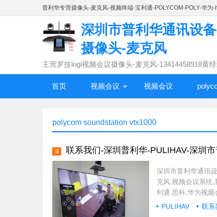
普利华专营摄像头-麦克风-视频终端-宝利通-POLYCOM-POLY-华为-huaw
深圳市普利华通讯设备有
摄像头-麦克风
主营罗技logi视频会议摄像头-麦克风-13414458918黄
首页
视频会议
视频会议
pol
polycom soundstation vtx1000
联系我们-深圳普利华-PULIHAV-深
顶
深圳市普利华通讯设
克风,视频会议系统,
利通,思科,华为视频会议,亿
能，多摄像头，多麦克
PULIHAV
联系
25017725邮箱：296
宝利通
思科