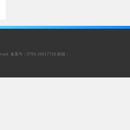
served. 备案号：
0755-25017725
邮箱：