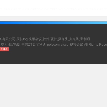
限公司,罗技logi视频会议,软件,硬件,摄像头,麦克风,宝利通
i-华为HUAWEI-中兴ZTE-宝利通-polycom-cisco-视频会议
All Rights Re
51La