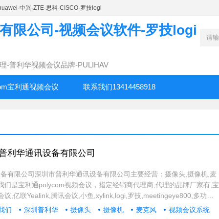
ei-中兴-ZTE-思科-CISCO-罗技logi
限公司-视频会议软件-罗技logi
经理-普利华视频会议品牌-PULIHAV
ycom宝利通视频会议
联系我们13414458918
圳市普利华通讯设备有限公司
备有限公司深圳市普利华通讯设备有限公司主要经营：摄像头,摄像机,麦
我们是宝利通polycom视频会议，指定经销商代理商,代理的品牌厂家有,宝
联Yealink,腾讯会议,小鱼,xylink,logi,罗技,meetingeye800,多功
风，推荐公司地址：电话：13414458918 黄经理咨询热线：86-0755-
我们
深圳普利华
摄像头
摄像机
麦克风
视频会议系统
41842@qq.com...
华为
视频会议
亿联Yealink
腾讯会议
小鱼
xylink