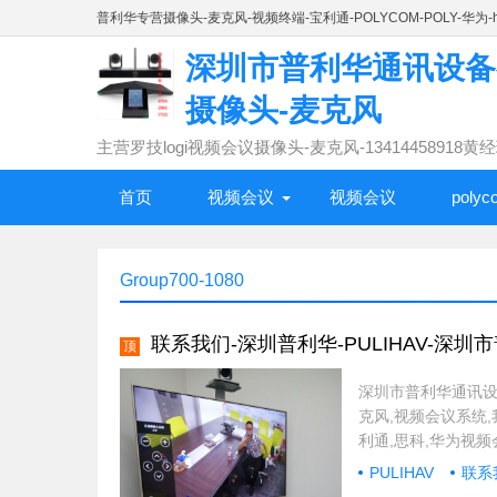
普利华专营摄像头-麦克风-视频终端-宝利通-POLYCOM-POLY-华为-huaw
深圳市普利华通讯设备有
摄像头-麦克风
主营罗技logi视频会议摄像头-麦克风-13414458918黄
首页
视频会议
视频会议
pol
Group700-1080
联系我们-深圳普利华-PULIHAV-深
顶
深圳市普利华通讯设
克风,视频会议系统,
利通,思科,华为视频会议,亿
能，多摄像头，多麦克
PULIHAV
联系
25017725邮箱：296
宝利通
思科