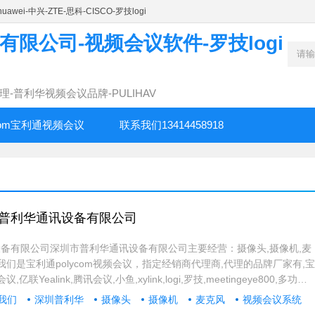
ei-中兴-ZTE-思科-CISCO-罗技logi
限公司-视频会议软件-罗技logi
经理-普利华视频会议品牌-PULIHAV
ycom宝利通视频会议
联系我们13414458918
圳市普利华通讯设备有限公司
备有限公司深圳市普利华通讯设备有限公司主要经营：摄像头,摄像机,麦
我们是宝利通polycom视频会议，指定经销商代理商,代理的品牌厂家有,宝
联Yealink,腾讯会议,小鱼,xylink,logi,罗技,meetingeye800,多功
风，推荐公司地址：电话：13414458918 黄经理咨询热线：86-0755-
我们
深圳普利华
摄像头
摄像机
麦克风
视频会议系统
41842@qq.com...
华为
视频会议
亿联Yealink
腾讯会议
小鱼
xylink