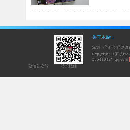
logi
罗技
关于本站：
深圳市普利华通讯设备有
Copyright ©
罗技log
29641842@qq.com
微信公众号
站长微信