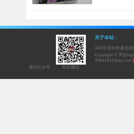
logi
罗技
关于本站：
深圳市普利华通讯设备有
Copyright ©
罗技log
29641842@qq.com
微信公众号
站长微信