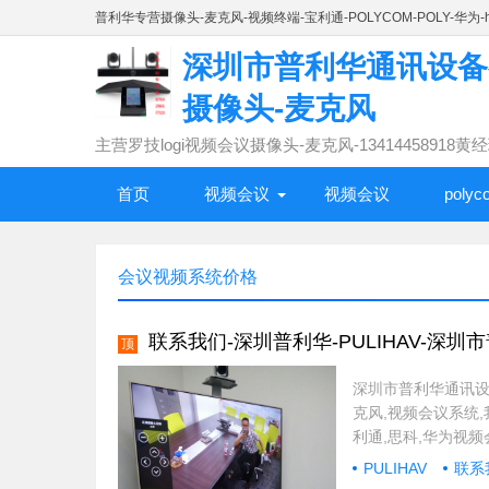
普利华专营摄像头-麦克风-视频终端-宝利通-POLYCOM-POLY-华为-huaw
深圳市普利华通讯设备有
摄像头-麦克风
主营罗技logi视频会议摄像头-麦克风-13414458918黄
首页
视频会议
视频会议
pol
会议视频系统价格
联系我们-深圳普利华-PULIHAV-深
顶
深圳市普利华通讯设
克风,视频会议系统,
利通,思科,华为视频会议,亿
能，多摄像头，多麦克
PULIHAV
联系
25017725邮箱：296
宝利通
思科