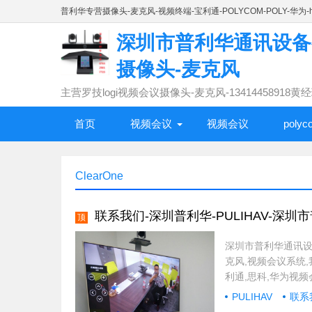
普利华专营摄像头-麦克风-视频终端-宝利通-POLYCOM-POLY-华为-huaw
深圳市普利华通讯设备有
摄像头-麦克风
主营罗技logi视频会议摄像头-麦克风-13414458918黄
首页
视频会议
视频会议
pol
ClearOne
联系我们-深圳普利华-PULIHAV-深
顶
深圳市普利华通讯设
克风,视频会议系统,
利通,思科,华为视频会议,亿
能，多摄像头，多麦克
PULIHAV
联系
25017725邮箱：296
宝利通
思科