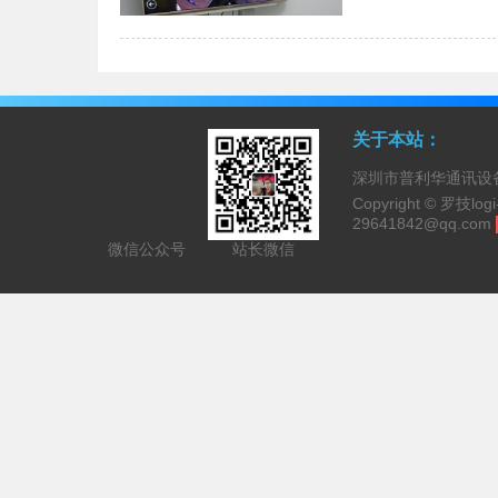
logi
罗技
关于本站：
深圳市普利华通讯设备有
Copyright ©
罗技log
29641842@qq.com
微信公众号
站长微信