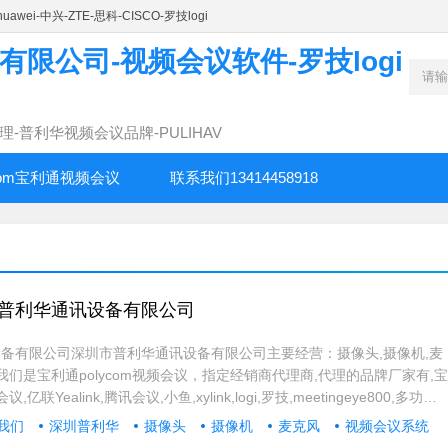
ei-中兴-ZTE-思科-CISCO-罗技logi
限公司-视频会议软件-罗技logi
经理-普利华视频会议品牌-PULIHAV
ycom宝利通视频会议
联系我们13414458918
圳市普利华通讯设备有限公司
备有限公司深圳市普利华通讯设备有限公司主要经营：摄像头,摄像机,麦
我们是宝利通polycom视频会议，指定经销商代理商,代理的品牌厂家有,宝
联Yealink,腾讯会议,小鱼,xylink,logi,罗技,meetingeye800,多功
风，推荐公司地址：电话：13414458918 黄经理咨询热线：86-0755-
我们
深圳普利华
摄像头
摄像机
麦克风
视频会议系统
41842@qq.com...
华为
视频会议
亿联Yealink
腾讯会议
小鱼
xylink