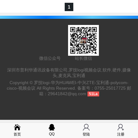
1
微信公众号
站长微信
深圳市普利华通讯设备有限公司,罗技logi视频会议,软件,硬件,摄像
头,麦克风,宝利通
Copyright ©
罗技logi-华为HUAWEI-中兴ZTE-宝利通-polycom-
cisco-视频会议
All Rights Reserved. 备案号：
0755-25017725
邮
箱：
29641842@qq.com
51La
QQ
首页
登陆
注册