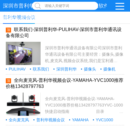
深圳市普利华通讯设备有限公司-视频会议软件-罗技logi
请输入关键字词
摄像头-麦克风
普利华视频会议
联系我们-深圳普利华-PULIHAV-深圳市普利华通讯设
顶
备有限公司
深圳市普利华通讯设备有限公司深圳市普利
华通讯设备有限公司主要经营：摄像头,摄像
机,麦克风,视频会议系统,我们是宝利通
polycom视频会议，指定经销商代理商,代理
PULIHAV
联系我们
深圳普利华
摄像头
摄像机
的品牌厂家有,宝利通,思科,华为视频会议,亿
麦克风
视频会议系统
宝利通
思科
华为
视频会议
亿联Yealink
腾讯会议
小鱼
xylink
联Yealink,腾讯会议,小鱼,xylink,logi,罗
全向麦克风-普利华视频会议-YAMAHA-YVC1000推荐
顶
logi
罗技
价格13428797763
技,meetingeye800,多功能，多摄像头，多
麦克风，推荐公司地址：电话：
全向麦克风-普利华视频会议-YAMAHA-
13414458918 黄经理咨询热线：86-0755-
YVC1000推荐价格13428797763YVC-1000
25017725邮箱：29641842@qq.com...
快捷启动指南 目录
安全须知 .2使用须知 .4关于蓝牙
全向麦克风
普利华视频会议
YAMAHA
YVC1000
(Bluetooth®) 5铭...
推荐
价格
13428797763