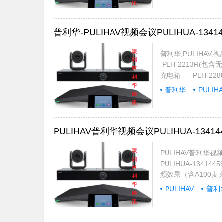
CC4900e
Rall
MeetUp 可通过 U
普利华-PULIHAV视频会议PULIHUA-134
普利华,PULIHAV,
PLH-2213R(包含
充电箱 PLH-228
源时序器PLH音箱150
普利华
PULIH
咨询
电话
PULIHAV普利华视频会议PULIHUA-1341
PULIHAV普利华视频
PULIHUA-13414
频效果（含A100麦
置阵列麦克风，级联
PULIHAV
普利
1 ￥10,300.00 &n
价格
咨询