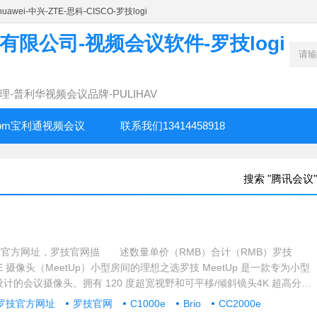
ei-中兴-ZTE-思科-CISCO-罗技logi
限公司-视频会议软件-罗技logi
经理-普利华视频会议品牌-PULIHAV
ycom宝利通视频会议
联系我们13414458918
搜索 "腾讯会议"
官方网址，罗技官网描 述数量单价（RMB）合计（RMB）罗技
C4000E 摄像头（MeetUp）小型房间的理想之选罗技 MeetUp 是一款专为小型
计的会议摄像头。拥有 120 度超宽视野和可平移/倾斜镜头4K 超高分辨
频设备专为紧凑房间的声学特性而优化，内置 的波束成形麦克风经优化，
罗技官方网址
罗技官网
C1000e
Brio
CC2000e
(2.4 米)。加配扩展麦克风可将拾音范围扩展至 14 英尺 (4.2 米)。
00ep
PTZ Pro2
CC3500e
Group
CC4000e
Meetup