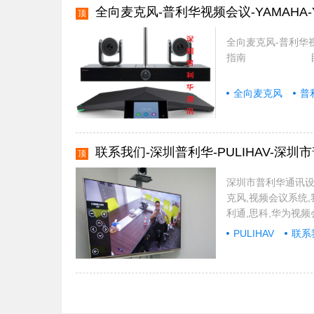
全向麦克风-普利华视频会议-YAMAHA-YV
顶
全向麦克风-普利华视频会
指南 目录 安全须
全向麦克风
普
13428797763
联系我们-深圳普利华-PULIHAV-深
顶
深圳市普利华通讯设
克风,视频会议系统,
利通,思科,华为视频会议,亿
能，多摄像头，多麦克
PULIHAV
联系
25017725邮箱：296
宝利通
思科
logi
罗技