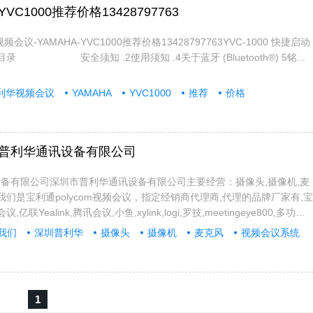
C1000推荐价格13428797763
议-YAMAHA-YVC1000推荐价格13428797763YVC-1000 快捷启动
知 .2使用须知 .4关于蓝牙 (Bluetooth®) 5铭...
利华视频会议
YAMAHA
YVC1000
推荐
价格
圳市普利华通讯设备有限公司
备有限公司深圳市普利华通讯设备有限公司主要经营：摄像头,摄像机,麦
我们是宝利通polycom视频会议，指定经销商代理商,代理的品牌厂家有,宝
联Yealink,腾讯会议,小鱼,xylink,logi,罗技,meetingeye800,多功
风，推荐公司地址：电话：13414458918 黄经理咨询热线：86-0755-
我们
深圳普利华
摄像头
摄像机
麦克风
视频会议系统
41842@qq.com...
华为
视频会议
亿联Yealink
腾讯会议
小鱼
xylink
1